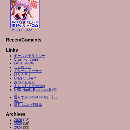
RSS 1.0 Feed
RecentComents
Links
モースステラトジー
CrashFunction()
LAST SNOW
しゃれーど
ドリームメーカー
けりぶろぐ
GratefulLike ?
みつくりろぐ
えんぷれまとめblog
NR5-Noel's Room ver.5-(年
一)
通りすがりのKUROの日記。
(年一)
鷹月ぐみな情報局
Archives
2026
(12)
2025
(16)
2024
(33)