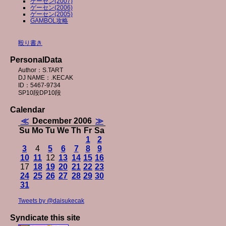
ゲーセン(2007)
ゲーセン(2006)
ゲーセン(2005)
GAMBOL攻略
殴り書き
PersonalData
Author：S.TART
DJ NAME：.KECAK
ID：5467-9734
SP10段DP10段
Calendar
≪
December 2006
≫
Su
Mo
Tu
We
Th
Fr
Sa
1
2
3
4
5
6
7
8
9
10
11
12
13
14
15
16
17
18
19
20
21
22
23
24
25
26
27
28
29
30
31
Tweets by @daisukecak
Syndicate this site