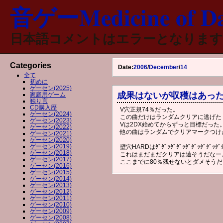
音ゲーMedicine of Da
日本語コメントはエラーとなります
Categories
Date:
2006
/
December
/
14
全て
初めに
ゲーセン(2025)
成果はないが収穫はあっ
家庭用ゲーム
独り言
CD購入歴
V穴正規74％だった。
ゲーセン(2024)
この曲だけはランダムクリアに逃げた
ゲーセン(2023)
Vは2DX始めてからずっと目標だった
ゲーセン(2022)
他の曲はランダムでクリアマークつけ
ゲーセン(2021)
ゲーセン(2020)
ゲーセン(2019)
壁穴HARDはﾀﾞﾀﾞｯﾀﾞﾀﾞｯﾀﾞﾀﾞｯﾀﾞﾀﾞｯﾀ
ゲーセン(2018)
これはまだまだクリアは遠そうだなー
ゲーセン(2017)
ここまでに80％残せないとダメそうだ
ゲーセン(2016)
ゲーセン(2015)
ゲーセン(2014)
ゲーセン(2013)
ゲーセン(2012)
ゲーセン(2011)
ゲーセン(2010)
ゲーセン(2009)
ゲーセン(2008)