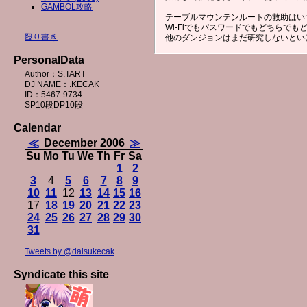
GAMBOL攻略
テーブルマウンテンルートの救助はい
Wi-Fiでもパスワードでもどちらでも
殴り書き
他のダンジョンはまだ研究しないとい
PersonalData
Author：S.TART
DJ NAME：.KECAK
ID：5467-9734
SP10段DP10段
Calendar
≪
December 2006
≫
Su
Mo
Tu
We
Th
Fr
Sa
1
2
3
4
5
6
7
8
9
10
11
12
13
14
15
16
17
18
19
20
21
22
23
24
25
26
27
28
29
30
31
Tweets by @daisukecak
Syndicate this site