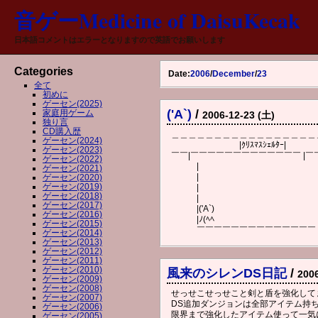
音ゲーMedicine of DaisuKecak
日本語コメントはエラーとなりますので英語でお願いします
Categories
Date:
2006
/
December
/
23
全て
初めに
ゲーセン(2025)
('A`)
/
家庭用ゲーム
2006-12-23 (土)
独り言
CD購入歴
＿＿＿＿＿＿＿＿＿＿＿＿＿＿＿＿＿
ゲーセン(2024)
|ｸﾘｽﾏｽｼｪﾙﾀｰ
ゲーセン(2023)
￣￣|￣￣￣￣￣￣￣￣￣￣￣￣￣ |￣
ゲーセン(2022)
| 
ゲーセン(2021)
| 
ゲーセン(2020)
ゲーセン(2019)
| 
ゲーセン(2018)
| 
ゲーセン(2017)
|('A`)
ゲーセン(2016)
|ﾉ(ﾍﾍ
ゲーセン(2015)
￣￣￣￣￣￣￣￣￣￣￣￣￣￣
ゲーセン(2014)
ゲーセン(2013)
ゲーセン(2012)
ゲーセン(2011)
ゲーセン(2010)
風来のシレンDS日記
/
200
ゲーセン(2009)
ゲーセン(2008)
せっせこせっせこと剣と盾を強化して
ゲーセン(2007)
DS追加ダンジョンは全部アイテム持
ゲーセン(2006)
限界まで強化したアイテム使って一気
ゲーセン(2005)