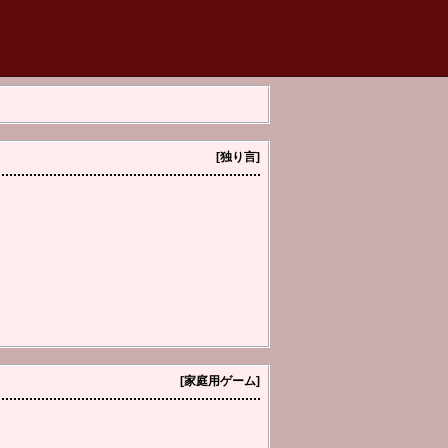
[独り言]
[家庭用ゲーム]