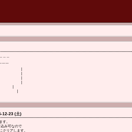
＿＿＿
|
￣￣￣
|
|
|
|
 |
 |
6-12-23 (土)
ます。
ち込み可なので
にクリアします。