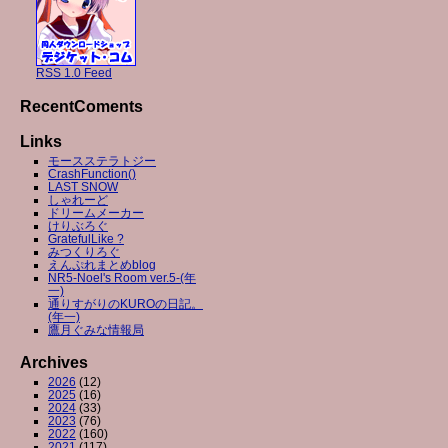
RSS 1.0 Feed
RecentComents
Links
モースステラトジー
CrashFunction()
LAST SNOW
しゃれーど
ドリームメーカー
けりぶろぐ
GratefulLike ?
みつくりろぐ
えんぷれまとめblog
NR5-Noel's Room ver.5-(年
一)
通りすがりのKUROの日記。
(年一)
鷹月ぐみな情報局
Archives
2026
(12)
2025
(16)
2024
(33)
2023
(76)
2022
(160)
2021
(117)