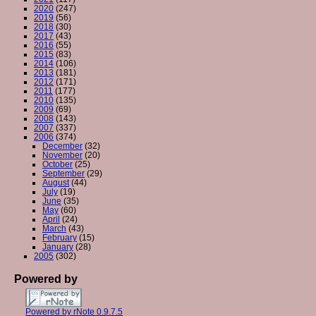
2020
(247)
2019
(56)
2018
(30)
2017
(43)
2016
(55)
2015
(83)
2014
(106)
2013
(181)
2012
(171)
2011
(177)
2010
(135)
2009
(69)
2008
(143)
2007
(337)
2006
(374)
December
(32)
November
(20)
October
(25)
September
(29)
August
(44)
July
(19)
June
(35)
May
(60)
April
(24)
March
(43)
February
(15)
January
(28)
2005
(302)
Powered by
Powered by rNote 0.9.7.5