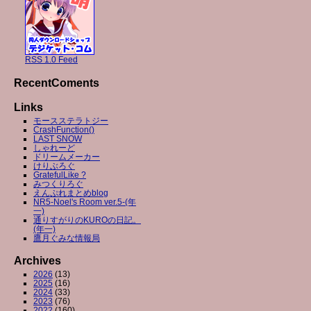
RSS 1.0 Feed
RecentComents
Links
モースステラトジー
CrashFunction()
LAST SNOW
しゃれーど
ドリームメーカー
けりぶろぐ
GratefulLike ?
みつくりろぐ
えんぷれまとめblog
NR5-Noel's Room ver.5-(年
一)
通りすがりのKUROの日記。
(年一)
鷹月ぐみな情報局
Archives
2026
(13)
2025
(16)
2024
(33)
2023
(76)
2022
(160)