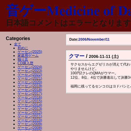
音ゲーMedicine of Da
日本語コメントはエラーとなります
Categories
Date:
2006
/
November
/
11
全て
初めに
ゲーセン(2025)
クマー
/
家庭用ゲーム
2006-11-11 (土)
独り言
CD購入歴
サクセスからエグゼリカが消えて代わ
ゲーセン(2024)
やりませんけど。
ゲーセン(2023)
100円2クレのQMAがウマー。
ゲーセン(2022)
12位、8位、4位で決勝進出して決勝3
ゲーセン(2021)
ゲーセン(2020)
ゲーセン(2019)
福岡に残ってるセンコロはヨドバシと
ゲーセン(2018)
ゲーセン(2017)
ゲーセン(2016)
ゲーセン(2015)
ゲーセン(2014)
ゲーセン(2013)
ゲーセン(2012)
ゲーセン(2011)
ゲーセン(2010)
ゲーセン(2009)
ゲーセン(2008)