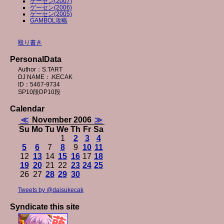
ゲーセン(2007)
ゲーセン(2006)
ゲーセン(2005)
GAMBOL攻略
殴り書き
PersonalData
Author：S.TART
DJ NAME：.KECAK
ID：5467-9734
SP10段DP10段
Calendar
≪
November 2006
≫
Su
Mo
Tu
We
Th
Fr
Sa
1
2
3
4
5
6
7
8
9
10
11
12
13
14
15
16
17
18
19
20
21
22
23
24
25
26
27
28
29
30
Tweets by @daisukecak
Syndicate this site