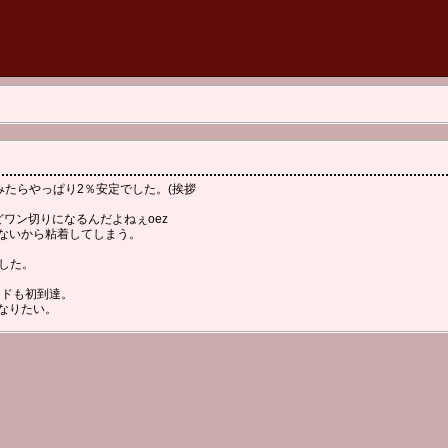
みたらやっぱり2％安定でした。(挨拶
ワン切りになるんだよねぇoez
ないから粘着してしまう。
ました。
ンドも初到達。
なりたい。