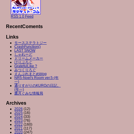
RSS 1.0 Feed
RecentComents
Links
モースステラトジー
CrashFunction()
LAST SNOW
しゃれーど
ドリームメーカー
けりぶろぐ
GratefulLike ?
みつくりろぐ
えんぷれまとめblog
NR5-Noel's Room ver.5-(年
一)
通りすがりのKUROの日記。
(年一)
鷹月ぐみな情報局
Archives
2026
(12)
2025
(16)
2024
(33)
2023
(76)
2022
(160)
2021
(117)
2020
(247)