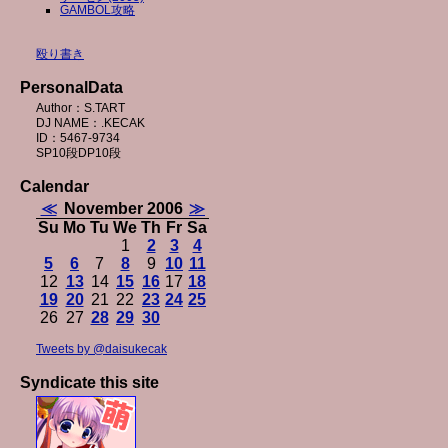
GAMBOL攻略
殴り書き
PersonalData
Author：S.TART
DJ NAME：.KECAK
ID：5467-9734
SP10段DP10段
Calendar
≪
November 2006
≫
Su
Mo
Tu
We
Th
Fr
Sa
1
2
3
4
5
6
7
8
9
10
11
12
13
14
15
16
17
18
19
20
21
22
23
24
25
26
27
28
29
30
Tweets by @daisukecak
Syndicate this site