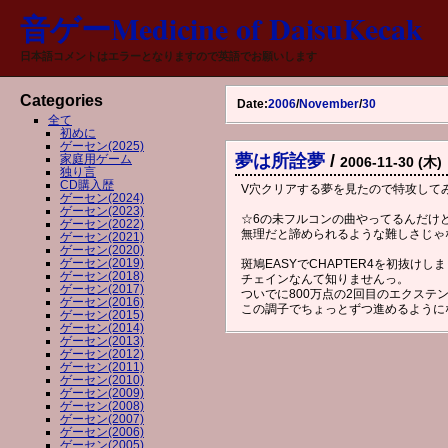
音ゲーMedicine of DaisuKecak
日本語コメントはエラーとなりますので英語でお願いします
Categories
Date:
2006
/
November
/
30
全て
初めに
ゲーセン(2025)
夢は所詮夢
/
家庭用ゲーム
2006-11-30 (木)
独り言
CD購入歴
V穴クリアする夢を見たので特攻して
ゲーセン(2024)
ゲーセン(2023)
☆6の未フルコンの曲やってるんだけど
ゲーセン(2022)
無理だと諦められるような難しさじゃ
ゲーセン(2021)
ゲーセン(2020)
ゲーセン(2019)
斑鳩EASYでCHAPTER4を初抜けし
ゲーセン(2018)
チェインなんて知りませんっ。
ゲーセン(2017)
ついでに800万点の2回目のエクステ
ゲーセン(2016)
この調子でちょっとずつ進めるように
ゲーセン(2015)
ゲーセン(2014)
ゲーセン(2013)
ゲーセン(2012)
ゲーセン(2011)
ゲーセン(2010)
ゲーセン(2009)
ゲーセン(2008)
ゲーセン(2007)
ゲーセン(2006)
ゲーセン(2005)