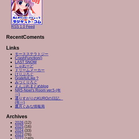
RSS 1.0 Feed
RecentComents
Links
モースステラトジー
CrashFunction()
LAST SNOW
しゃれーど
ドリームメーカー
けりぶろぐ
GratefulLike ?
みつくりろぐ
えんぷれまとめblog
NR5-Noel's Room ver.5-(年
一)
通りすがりのKUROの日記。
(年一)
鷹月ぐみな情報局
Archives
2026
(12)
2025
(16)
2024
(33)
2023
(76)
2022
(160)