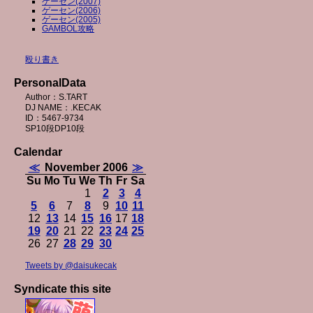
ゲーセン(2007)
ゲーセン(2006)
ゲーセン(2005)
GAMBOL攻略
殴り書き
PersonalData
Author：S.TART
DJ NAME：.KECAK
ID：5467-9734
SP10段DP10段
Calendar
≪
November 2006
≫
Su
Mo
Tu
We
Th
Fr
Sa
1
2
3
4
5
6
7
8
9
10
11
12
13
14
15
16
17
18
19
20
21
22
23
24
25
26
27
28
29
30
Tweets by @daisukecak
Syndicate this site