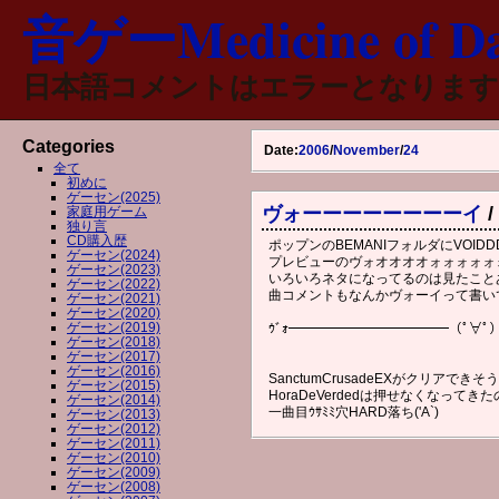
音ゲーMedicine of Da
日本語コメントはエラーとなります
Categories
Date:
2006
/
November
/
24
全て
初めに
ゲーセン(2025)
ヴォーーーーーーーーイ
/
家庭用ゲーム
独り言
CD購入歴
ポップンのBEMANIフォルダにVOID
ゲーセン(2024)
プレビューのヴォオオオオォォォォォ
ゲーセン(2023)
いろいろネタになってるのは見たこと
ゲーセン(2022)
曲コメントもなんかヴォーイって書い
ゲーセン(2021)
ゲーセン(2020)
ゲーセン(2019)
ｳﾞｫ━━━━━━━━━━━━（ﾟ∀
ゲーセン(2018)
ゲーセン(2017)
ゲーセン(2016)
SanctumCrusadeEXがクリアでき
ゲーセン(2015)
HoraDeVerdedは押せなくなって
ゲーセン(2014)
一曲目ｳｻﾐﾐ穴HARD落ち('A`)
ゲーセン(2013)
ゲーセン(2012)
ゲーセン(2011)
ゲーセン(2010)
ゲーセン(2009)
ゲーセン(2008)