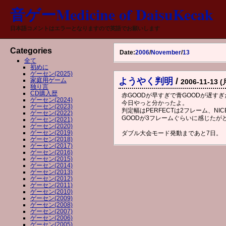
音ゲーMedicine of DaisuKecak
日本語コメントはエラーとなりますので英語でお願いします
Categories
Date:
2006
/
November
/
13
全て
初めに
ゲーセン(2025)
ようやく判明
/
家庭用ゲーム
2006-11-13 (
独り言
CD購入歴
赤GOODが早すぎで青GOODが遅す
ゲーセン(2024)
今日やっと分かったよ。
ゲーセン(2023)
判定幅はPERFECTは2フレーム、NI
ゲーセン(2022)
GOODが3フレームぐらいに感じたが
ゲーセン(2021)
ゲーセン(2020)
ゲーセン(2019)
ダブル大会モード発動まであと7日。
ゲーセン(2018)
ゲーセン(2017)
ゲーセン(2016)
ゲーセン(2015)
ゲーセン(2014)
ゲーセン(2013)
ゲーセン(2012)
ゲーセン(2011)
ゲーセン(2010)
ゲーセン(2009)
ゲーセン(2008)
ゲーセン(2007)
ゲーセン(2006)
ゲーセン(2005)