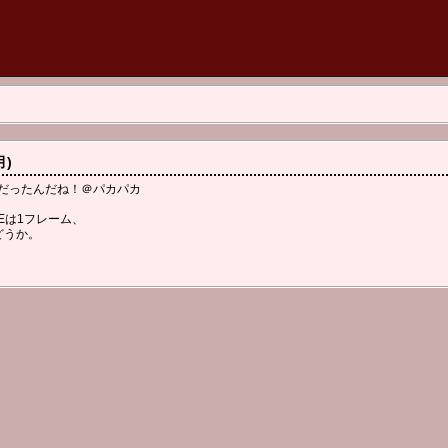
月)
ぎだったんだね！＠パカパカ
CEは1フレーム、
どうか。