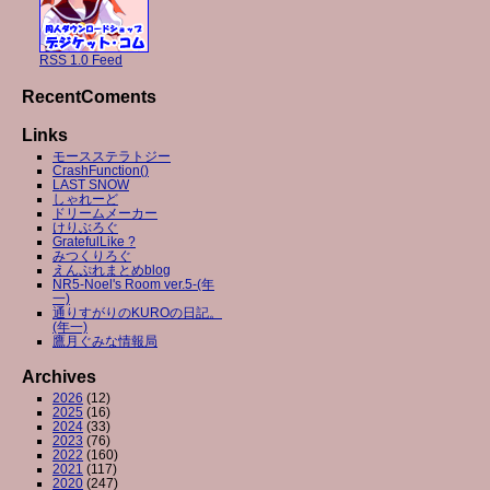
RSS 1.0 Feed
RecentComents
Links
モースステラトジー
CrashFunction()
LAST SNOW
しゃれーど
ドリームメーカー
けりぶろぐ
GratefulLike ?
みつくりろぐ
えんぷれまとめblog
NR5-Noel's Room ver.5-(年
一)
通りすがりのKUROの日記。
(年一)
鷹月ぐみな情報局
Archives
2026
(12)
2025
(16)
2024
(33)
2023
(76)
2022
(160)
2021
(117)
2020
(247)