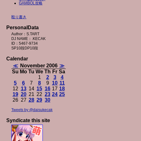
GAMBOL攻略
殴り書き
PersonalData
Author：S.TART
DJ NAME：.KECAK
ID：5467-9734
SP10段DP10段
Calendar
≪
November 2006
≫
Su
Mo
Tu
We
Th
Fr
Sa
1
2
3
4
5
6
7
8
9
10
11
12
13
14
15
16
17
18
19
20
21
22
23
24
25
26
27
28
29
30
Tweets by @daisukecak
Syndicate this site